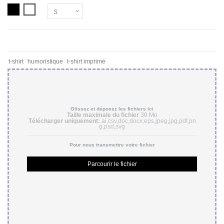
NOIR
BLANC
t-shirt
humoristique
t-shirt imprimé
Glissez et déposez les fichiers ici
Taille maximale du fichier
30 Mo
Télécharger uniquement:
ai,csv,doc,docx,eps,jpeg,jpg,pdf,pn
g,psd,svg
Pour nous transmettre votre fichier
Parcourir le fichier