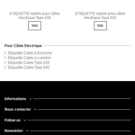
ETIQUETTE repère pour câble
ETIQUETTE repère pour câble
électrique Type 430
électrique Type 430
Voir
Voir
Pour Câble Electrique
Etiquette Cable à Encoche
Etiquette Cable à Lumière
Etiquette Cable Type 425
Etiquette Cable Type 430
Informations
Nous contacter
Follow us
Newsletter